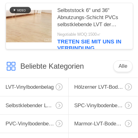
Selbststock 6" und 36"
Abnutzungs-Schicht PVCs
selbstklebende LVT der
Bodenbelag-2.0mm Stärke-
Negotiable MOQ:1500㎡
0.07mm
TRETEN SIE MIT UNS IN
VERBINDUNG
Beliebte Kategorien
Alle
LVT-Vinylbodenbelag
Hölzerner LVT-Bodenbelag
Selbstklebender LVT-Bodenbelag
SPC-Vinylbodenbelag
PVC-Vinylbodenbelag
Marmor-LVT-Bodenbelag