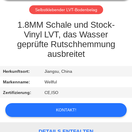
QUALITÄTSKONTROLLE
Selbstklebender LVT-Bodenbelag
1.8MM Schale und Stock-
TRETEN
Vinyl LVT, das Wasser
SIE
geprüfte Rutschhemmung
MIT
ausbreitet
UNS
IN
Herkunftsort:
Jiangsu, China
VERBINDUNG
Markenname:
Wellful
Zertifizierung:
CE,ISO
FORDERN
SIE
KONTAKT!
EIN
ZITAT
DETAILS ENTFALTEN