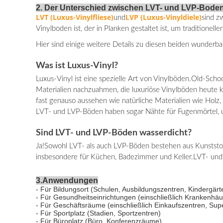
2. Der Unterschied zwischen LVT- und LVP-Bode
LVT (Luxus-Vinylfliese)
LVP (Luxus-Vinyldiele)
und
sind z
Vinylboden ist, der in Planken gestaltet ist, um traditionell
Hier sind einige weitere Details zu diesen beiden wunder
Was ist Luxus-Vinyl?
Luxus-Vinyl ist eine spezielle Art von Vinylböden.Old-Scho
Materialien nachzuahmen, die luxuriöse Vinylböden heute
fast genauso aussehen wie natürliche Materialien wie Holz,
LVT- und LVP-Böden haben sogar Nähte für Fugenmörtel, und
Sind LVT- und LVP-Böden wasserdicht?
Ja!Sowohl LVT- als auch LVP-Böden bestehen aus Kunststof
insbesondere für Küchen, Badezimmer und Keller.LVT- und L
3.Anwendungen
- Für Bildungsort (Schulen, Ausbildungszentren, Kindergärt
- Für Gesundheitseinrichtungen (einschließlich Krankenhä
- Für Geschäftsräume (einschließlich Einkaufszentren, Sup
- Für Sportplatz (Stadien, Sportzentren)
- Für Büroplatz (Büro, Konferenzräume)