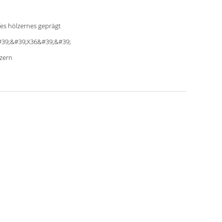
fes hölzernes geprägt
39;&#39;X36&#39;&#39;
zern