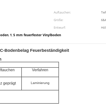
Auftauchen:
Tie
Größe:
6&#
Entwurf:
Höl
boden
1
5 mm feuerfester Vinylboden
,
,
VC-Bodenbelag Feuerbeständigkeit
m
ftauchen
Verfahren
Laminierung
z geprägt