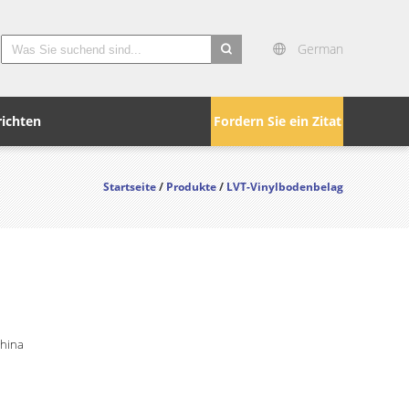
German
search
ichten
Fordern Sie ein Zitat
Startseite
/
Produkte
/
LVT-Vinylbodenbelag
China