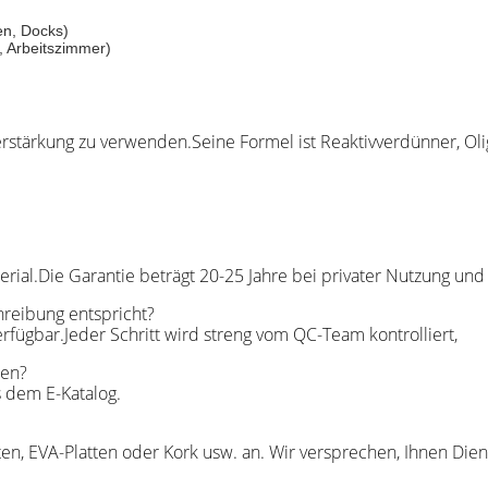
en, Docks)
 Arbeitszimmer)
erstärkung zu verwenden.Seine Formel ist Reaktivverdünner, Olig
rial.Die Garantie beträgt 20-25 Jahre bei privater Nutzung und
hreibung entspricht?
erfügbar.Jeder Schritt wird streng vom QC-Team kontrolliert,
len?
s dem E-Katalog.
sten, EVA-Platten oder Kork usw. an. Wir versprechen, Ihnen Die