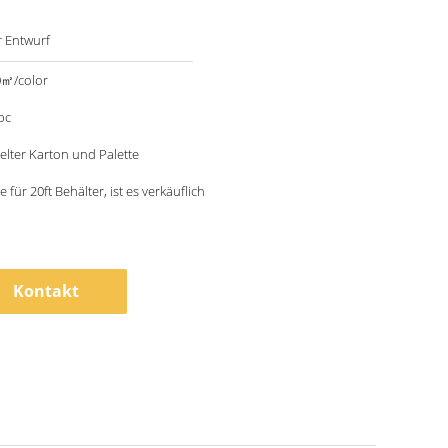
r Entwurf
0㎡/color
pc
elter Karton und Palette
 für 20ft Behälter, ist es verkäuflich
Kontakt