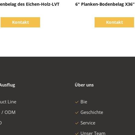
Zeige Details
Zeige Details
enbelag des Eichen-Holz-LVT
6" Planken-Bodenbelag X36“ 
Kontakt
Kontakt
Ausflug
Über uns
uct Line
Bie
 / ODM
Geschichte
D
Service
Unser Team