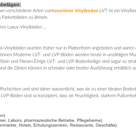
nbelägen:
luxuriöser Vinylboden
wei verschiedene Arten von
.LVT ist ein Vinylb
en Parkettdielen zu ähneln.
baren Luxus-Vinylböden …
ol-Vinylböden wurden früher nur in Plattenform angeboten und waren dah
 können.Moderne LVT- und LVP-Böden werden heute in unzähligen Muste
 Stein und Fliesen.Einige LVT- und LVP-Bodenbeläge sind sogar so strukt
 die Dielen können in schmaler oder breiter Ausführung erhältlich sei
fschichten und sind daher wasserdicht, was sie zu einer idealen Bode
VP-Böden sind so konzipiert, dass sie Feuchtigkeit, starkem Fußverkeh
en)
user, Labors, pharmazeutische Betriebe, Pflegeheime)
ermärkte, Hotels, Erholungszentren, Restaurants, Geschäfte)