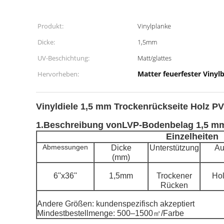
Produkt:
Vinylplanke
Dicke:
1,5mm
UV-Beschichtung:
Matt/glattes
Matter feuerfester Vinyl
Hervorheben:
Vinyldiele 1,5 mm Trockenrückseite Holz P
1
.Beschreibung von
LVP-Bodenbelag 1,5 m
Einzelheiten
Abmessungen
Dicke
Unterstützung
Au
(mm)
6''x36''
1,5mm
Trockener
Hol
Rücken
Andere Größen: kundenspezifisch akzeptiert
Mindestbestellmenge: 500–1500㎡/Farbe