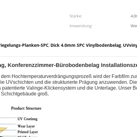
Stärke:
4.
Anwendung:
We
riegelungs-Planken-SPC
Dick 4.0mm SPC Vinylbodenbelag
UVviny
,
,
g, Konferenzzimmer-Bürobodenbelag Installationsze
ch dem Hochtemperaturverdrängungsprozeß wird der Farbfilm zu
die UVschichten und die strukturierte Prägung anzuwenden. Die Q
patentierte Valinge-Klickensystem und die Unterlage. Unser Bode
d Schichtgebäude groß.