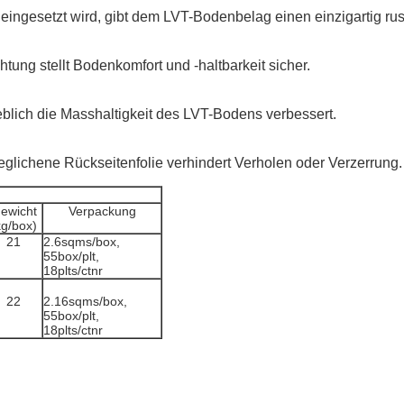
eingesetzt wird, gibt dem LVT-Bodenbelag einen einzigartig rust
ung stellt Bodenkomfort und -haltbarkeit sicher.
heblich die Masshaltigkeit des LVT-Bodens verbessert.
eglichene Rückseitenfolie verhindert Verholen oder Verzerrung.
ewicht
Verpackung
kg/box)
21
2.6sqms/box,
55box/plt,
18plts/ctnr
22
2.16sqms/box,
55box/plt,
18plts/ctnr