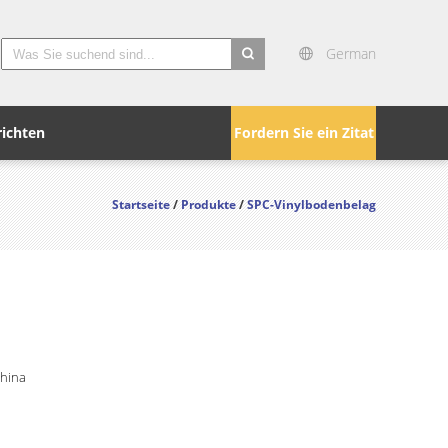
German
search
ichten
Fordern Sie ein Zitat
Startseite
/
Produkte
/
SPC-Vinylbodenbelag
China