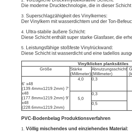
2.
Die moderne Drucktechnologie, die in dieser Schicht 
Superschlagzähigkeit des Vinylkernes:
3.
Der Vinylkern mit wasserdichtem und der Ton-Befeucht
Ultra-stabile äußere Schicht:
4.
Diese Schicht enthält super starke Glasfaser, die er
Leistungsfähige stoßfeste Vinylrückwand:
5.
Diese Schicht ist wasserdicht und eine tadellos ausg
Vinylklicken planks&tiles
Größe
Stärke
Abnutzungsschicht
G
(Millimeter)
(Millimeter)
(
4,0
0,3
6' x48
(139.4mmx1219.2mm) 7'
x48
0,3
(177.8mmx1219.2mm) 9'
5,0
x48
0,5
(228.6mmx1219.2mm)
PVC-Bodenbelag Produktionsverfahren
Völlig mischendes und einziehendes Material:
1.