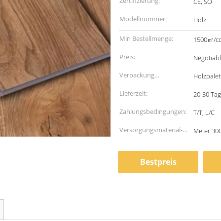
Zertifizierung:
CE,ISO
Modellnummer:
Holz
Min Bestellmenge:
1500㎡/co
Preis:
Negotiab
Verpackung
Holzpalet
Informationen:
Lieferzeit:
20-30 Tag
Zahlungsbedingungen:
T/T, L/C
Versorgungsmaterial-
Meter 30
Fähigkeit:
Bestpreis