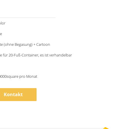
lor
le
te (ohne Begasung) + Cartoon
e für 20-Fuß-Container, es ist verhandelbar
0000square pro Monat
Kontakt