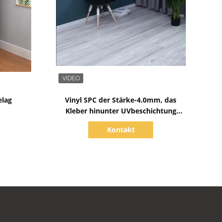
Zeige Details
elag
Vinyl SPC der Stärke-4.0mm, das
Kleber hinunter UVbeschichtung
183mmx1220mm ausbreitet
Kontakt