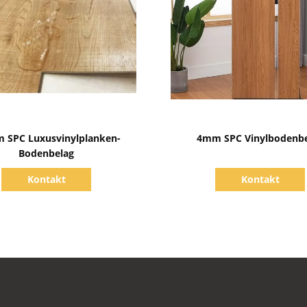
Zeige Details
Zeige Details
 SPC Luxusvinylplanken-
4mm SPC Vinylbodenb
Bodenbelag
Kontakt
Kontakt