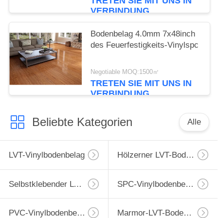
TRETEN SIE MIT UNS IN
VERBINDUNG
Bodenbelag 4.0mm 7x48inch
des Feuerfestigkeits-Vinylspc
Negotiable MOQ:1500㎡
TRETEN SIE MIT UNS IN
VERBINDUNG
Beliebte Kategorien
Alle
LVT-Vinylbodenbelag
Hölzerner LVT-Bodenbelag
Selbstklebender LVT-Bodenbelag
SPC-Vinylbodenbelag
PVC-Vinylbodenbelag
Marmor-LVT-Bodenbelag