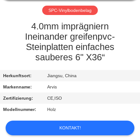
QUALITÄTSKONTROLLE
SPC-Vinylbodenbelag
4.0mm imprägniern
TRETEN
Ineinander greifenpvc-
SIE
Steinplatten einfaches
MIT
sauberes 6" X36“
UNS
IN
Herkunftsort:
Jiangsu, China
VERBINDUNG
Markenname:
Arvis
Zertifizierung:
CE,ISO
FORDERN
Modellnummer:
Holz
SIE
EIN
KONTAKT!
ZITAT