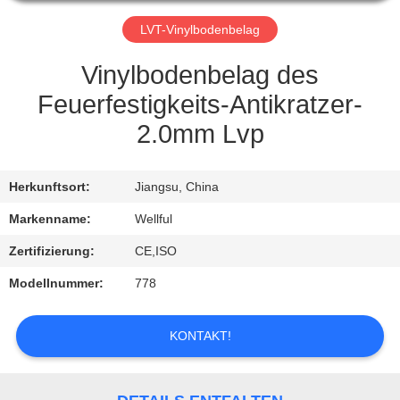
QUALITÄTSKONTROLLE
LVT-Vinylbodenbelag
Vinylbodenbelag des
TRETEN
Feuerfestigkeits-Antikratzer-
SIE
2.0mm Lvp
MIT
UNS
Herkunftsort:
Jiangsu, China
IN
Markenname:
Wellful
VERBINDUNG
Zertifizierung:
CE,ISO
Modellnummer:
778
FORDERN
SIE
KONTAKT!
EIN
ZITAT