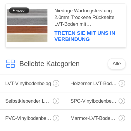
Niedrige Wartungsleistung
2.0mm Trockene Rückseite
LVT-Boden mit
Verschleißschicht
TRETEN SIE MIT UNS IN
0.07mm/0.1mm
VERBINDUNG
Beliebte Kategorien
Alle
LVT-Vinylbodenbelag
Hölzerner LVT-Bodenbelag
Selbstklebender LVT-Bodenbelag
SPC-Vinylbodenbelag
PVC-Vinylbodenbelag
Marmor-LVT-Bodenbelag