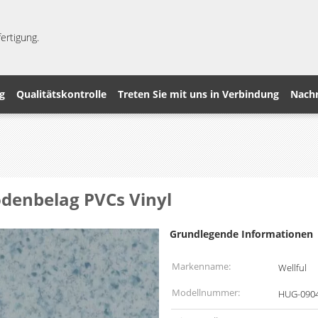
ertigung.
g
Qualitätskontrolle
Treten Sie mit uns in Verbindung
Nachr
denbelag PVCs Vinyl
Grundlegende Informationen
Markenname:
Wellful
Modellnummer:
HUG-0904