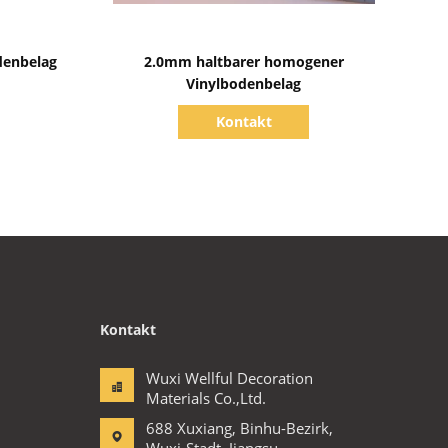
Zeige Details
denbelag
2.0mm haltbarer homogener
Vinylbodenbelag
Kontakt
Kontakt
Wuxi Wellful Decoration
Materials Co.,Ltd.
688 Xuxiang, Binhu-Bezirk,