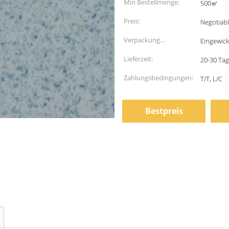
Min Bestellmenge:
500㎡
Preis:
Negotiab
Verpackung
Eingewick
Informationen:
Lieferzeit:
20-30 Tage
Zahlungsbedingungen:
T/T, L/C
Bestpreis