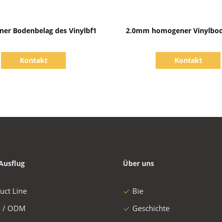
Zeige Details
Zeige Details
er Bodenbelag des Vinylbf1
2.0mm homogener Vinylbo
Kontakt
Kontakt
Ausflug
Über uns
uct Line
Bie
 / ODM
Geschichte