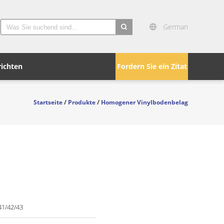
German
search
ichten
Fordern Sie ein Zitat
Startseite
/
Produkte
/
Homogener Vinylbodenbelag
1/42/43