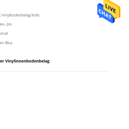
-Vinylbodenbelag Rolls
3m--2m
/roll
en-/Bus
r Vinylinnenbodenbelag