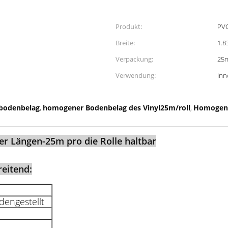
Produkt:
PVC
Breite:
1.8
Verpackung:
25m
Verwendung:
Inn
bodenbelag
homogener Bodenbelag des Vinyl25m/roll
Homogene
,
,
er Längen-25m pro die Rolle haltbar
reitend:
dengestellt