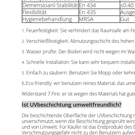
Demensioanl-Stabilität
En 434
≤0.40
Flexibilität
En 435
Ausge
Hygienebehandlung
MRSA
Gut
Feuerfestigkeit: Sie verhindert das Raumsafe am F
1.
Verschleißfestigkeit: Abnutzungsschicht des hohe
2.
Wasser prüfte: Der Boden wird nicht wegen im Was
3.
Schnelle Installation: Sie kann sehr bequem install
4.
Einfach zu säubern: Benutzen Sie Mopp oder kehre
5.
6.Eco-friendly: wir benutzen reines Material, das um
Widerstand 7.Fire: er ist wegen des Materials hat g
Ist UVbeschichtung umweltfreundlich?
Die beschichtende Oberfläche der UVbeschichtung ni
unverschmutzt, wenn die Beschichtung gesprüht wird.
und von Umwelt. Für Käufer ist das Endprodukt des B
Verschmutzungsgefahr nicht zu den Benutzern aufwir