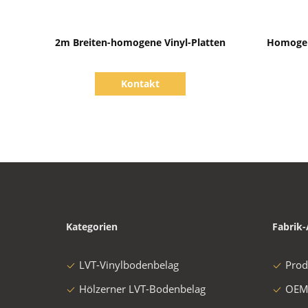
Zeige Details
2m Breiten-homogene Vinyl-Platten
Homogen
Kontakt
Kategorien
Fabrik-
LVT-Vinylbodenbelag
Prod
Hölzerner LVT-Bodenbelag
OEM