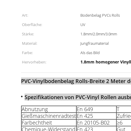
Art:
Bodenbelag PVCs Rolls
Oberfläche:
UV
Stärke:
1.8mm/2.0mm/3.0mm
Material:
Jungfraumaterial
Farbe:
Als das Bild
1.8mm homogener Vinyl
Hervorheben:
PVC-Vinylbodenbelag Rolls-Breite 2 Meter d
Spezifikationen von PVC-Vinyl Rollen ausb
Abnutzung
En 649
T
Gießmaschinenradtest
En 425
Zufrie
Farbechtheit
En 20105-B02
≥6
Chemique-Widerstand
En 423
Gut