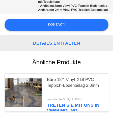
EIN
mit Teppich aus
,
,
Antibeleg 2mm Vinyl-PVC-Teppich-Bodenbelag
ZITAT
Antikratzer 2mm Vinyl-PVC-Teppich-Bodenbelag
KONTAKT!
SITEMAP
PRIVACY
DETAILS ENTFALTEN
POLICY
Ähnliche Produkte
Büro 18"“ Vinyl-X18 PVC-
Teppich-Bodenbelag 2.0mm
negotiable MOQ:1500㎡
TRETEN SIE MIT UNS IN
VERBINDUNG