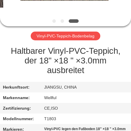
QUALITÄTSKONTROLLE
TRETEN
Vinyl-PVC-Teppich-Bodenbelag
SIE
MIT
Haltbarer Vinyl-PVC-Teppich,
UNS
der 18" ×18 " ×3.0mm
IN
ausbreitet
VERBINDUNG
Herkunftsort:
JIANGSU, CHINA
NACHRICHTEN
Markenname:
Wellful
Zertifizierung:
CE,ISO
FORDERN
Modellnummer:
T1803
SIE
Markieren:
Vinyl-PVC legen den Fußboden 18" ×18 " ×3.0mm