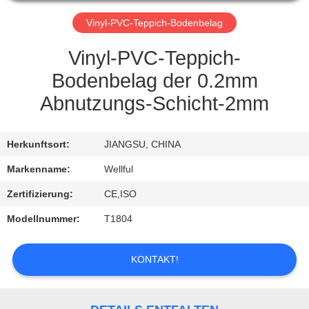
QUALITÄTSKONTROLLE
Vinyl-PVC-Teppich-Bodenbelag
Vinyl-PVC-Teppich-
TRETEN
Bodenbelag der 0.2mm
SIE
Abnutzungs-Schicht-2mm
MIT
UNS
Herkunftsort:
JIANGSU, CHINA
IN
Markenname:
Wellful
VERBINDUNG
Zertifizierung:
CE,ISO
Modellnummer:
T1804
FORDERN
SIE
KONTAKT!
EIN
ZITAT