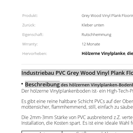
Produkt:
Grey Wood Vinyl Plank Floori
Zurück:
Kleber unten
Eigenschaft:
Rutschhemmung
Wrranty:
12 Monate
Hölzerne Vinylplanke
di
Hervorheben:
,
Industriebau PVC Grey Wood Vinyl Plank Fl
Beschreibung
des hölzernen Vinylplanken-Boden
Der hölzerne Vinylplankenboden ist- ein High-Tech-P
Es gibt eine reine haltbare Schicht PVCs auf der Oberf
mottensicher, flammhemmend, still, einfach zu säub
Die 2mm-3mm Stärke von PVC ausbreitend z.Z. vertei
Installation, die Kosten spart. Es ist eine ideale Wah