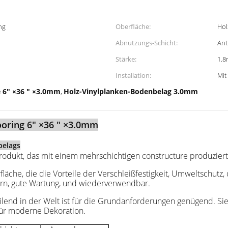
ng
Oberfläche:
Hol
Abnutzungs-Schicht:
Ant
Stärke:
1.
Installation:
Mit
e 6" ×36 " ×3.0mm
Holz-Vinylplanken-Bodenbelag 3.0mm
,
ooring 6" ×36 " ×3.0mm
belags
rodukt, das mit einem mehrschichtigen constructure produziert
läche, die die Vorteile der Verschleißfestigkeit, Umweltschutz, 
ern, gute Wartung, und wiederverwendbar.
lend in der Welt ist für die Grundanforderungen genügend. Si
l für moderne Dekoration.