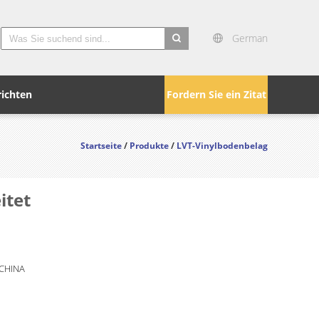
German
search
ichten
Fordern Sie ein Zitat
Startseite
/
Produkte
/
LVT-Vinylbodenbelag
itet
 CHINA