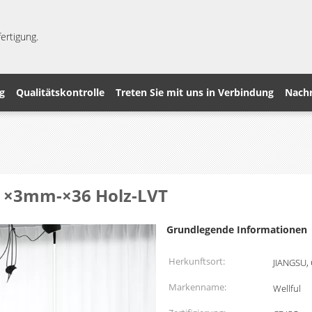
ertigung.
g
Qualitätskontrolle
Treten Sie mit uns in Verbindung
Nachr
ag ×3mm-×36 Holz-LVT
Grundlegende Informationen
Herkunftsort:
JIANGSU,
Markenname:
Wellful