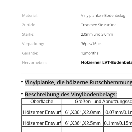
Material:
Vinylplanken-Bodenbelag
Zurück:
Trocknen Sie zurück
Stärke:
2.0mm und 3.0mm
Verpackung:
36pcs/16pcs
Garantie:
12months
Hölzerner LVT-Bodenbel
Hervorheben:
Vinylplanke, die hölzerne Rutschhemmun
Beschreibung des Vinylbodenbelags:
Oberfläche
Größen- und Abnutzungssc
Hölzerner Entwurf
6' ‚X36‘ ‚X2.0mm
0.07mm/0.1
Hölzerner Entwurf
6' ‚X36‘ ‚X2.5mm
0.1mm/0.15