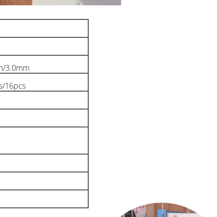
m/3.0mm
s/16pcs