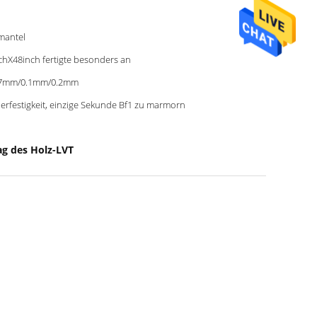
mantel
chX48inch fertigte besonders an
07mm/0.1mm/0.2mm
erfestigkeit, einzige Sekunde Bf1 zu marmorn
g des Holz-LVT