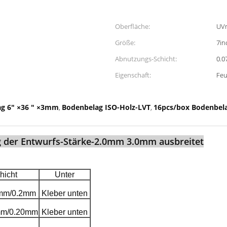
Oberfläche:
UV
Größe:
7in
Abnutzungs-Schicht:
0.
Eigenschaft:
Feu
ag 6" ×36 " ×3mm
Bodenbelag ISO-Holz-LVT
16pcs/box Bodenbela
,
,
g der Entwurfs-Stärke-2.0mm 3.0mm ausbreitet
hicht
Unter
mm/0.2mm
Kleber unten
mm/0.20mm
Kleber unten