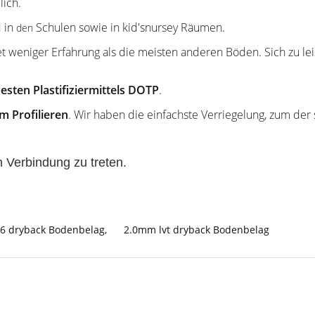
lich.
 in
Schulen sowie in kid'snursey Räumen.
den
et weniger Erfahrung als die meisten anderen Böden. Sich zu leis
esten Plastifiziermittels DOTP
.
m Profilieren
. Wir haben die einfachste Verriegelung, zum der 
n Verbindung zu treten.
36 dryback Bodenbelag
,
2.0mm lvt dryback Bodenbelag