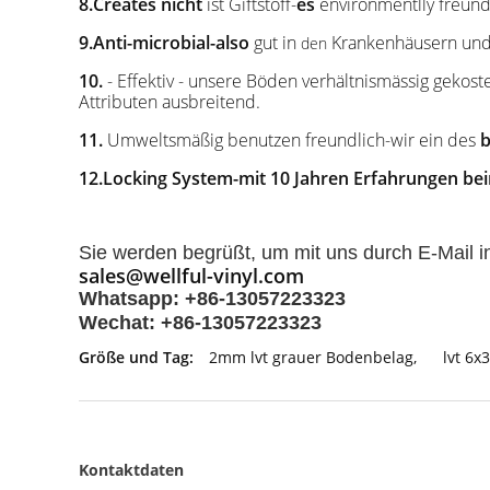
8.Creates nicht
ist Giftstoff-
es
environmentlly freund
9.Anti-microbial-also
gut in
Krankenhäusern und
den
10.
- Effektiv - unsere Böden verhältnismässig gekost
Attributen ausbreitend.
11
.
Umweltsmäßig benutzen freundlich-wir ein des
b
12.Locking System-mit 10 Jahren Erfahrungen bei
Sie werden begrüßt, um mit uns durch E-Mail i
sales@wellful-vinyl.com
Whatsapp: +86-13057223323
Wechat: +86-13057223323
Größe und Tag:
2mm lvt grauer Bodenbelag
,
lvt 6x
Kontaktdaten