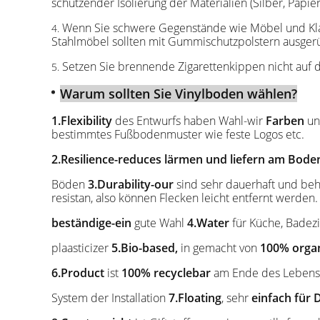
schützender Isolierung der Materialien (Silber, Papier
Wenn Sie schwere Gegenstände wie Möbel und Klav
4.
Stahlmöbel sollten mit Gummischutzpolstern ausgerü
Setzen Sie brennende Zigarettenkippen nicht auf
5.
Warum sollten Sie Vinylboden wählen?
1.Flexibility
des Entwurfs haben Wahl-wir
Farben
und
bestimmtes Fußbodenmuster wie feste Logos etc.
2.Resilience-reduces lärmen und liefern am Bod
Böden
3.Durability-our
sind sehr dauerhaft und beh
resistan, also können Flecken leicht entfernt werden.
beständige-ein
gute Wahl
4.Water
für Küche, Bade
plaasticizer
5.Bio-based,
in gemacht von
100% orga
6.Product
ist
100% recyclebar
am Ende des Lebensz
System der Installation
7.Floating
, sehr
einfach für 