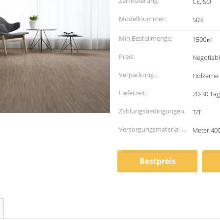
Zertifizierung:
CE,ISO
Modellnummer:
503
Min Bestellmenge:
1500㎡
Preis:
Negotiab
Verpackung
Hölzerne 
Informationen:
Lieferzeit:
20-30 Tage
Zahlungsbedingungen:
T/T
Versorgungsmaterial-
Meter 40
Fähigkeit:
Bestpreis