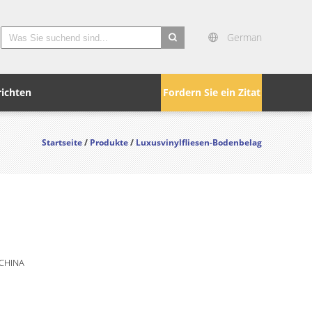
German
search
ichten
Fordern Sie ein Zitat
Startseite
/
Produkte
/
Luxusvinylfliesen-Bodenbelag
 CHINA