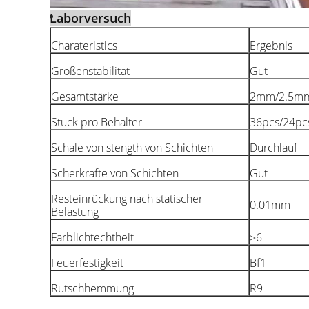
Laborversuch
Charateristics
Ergebnis
Größenstabilität
Gut
Gesamtstärke
2mm/2.5m
Stück pro Behälter
36pcs/24pc
Schale von stength von Schichten
Durchlauf
Scherkräfte von Schichten
Gut
Resteinrückung nach statischer
0.01mm
Belastung
Farblichtechtheit
≥6
Feuerfestigkeit
Bf1
Rutschhemmung
R9